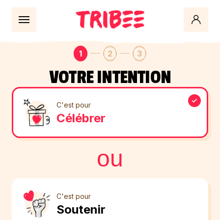
Évènement
Détails
Association
1
2
3
VOTRE INTENTION
C'est pour
Célébrer
ou
C'est pour
Soutenir