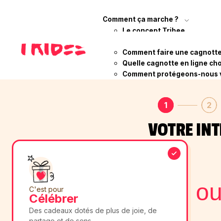
Comment ça marche ?
Le concept Tribee
Qui sommes-nous ?
Comment faire une cagnotte 
Quelle cagnotte en ligne cho
Comment protégeons-nous 
Évènement
Détail
1
2
VOTRE IN
o
C'est pour
Célébrer
Des cadeaux dotés de plus de joie, de
partage et de sens