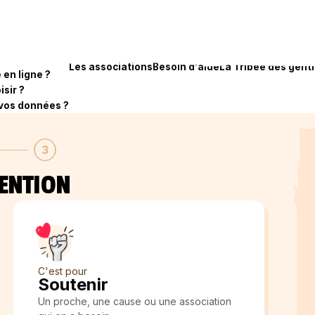
Les associations
Besoin d'aide
La Tribee des genti
en ligne ?
isir ?
vos données ?
s
Association
3
TENTION
u
C'est pour
Soutenir
Un proche, une cause ou une association