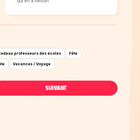
qui en a besoin
adeau professeurs des écoles
Fête
ite
Vacances / Voyage
SUIVANT