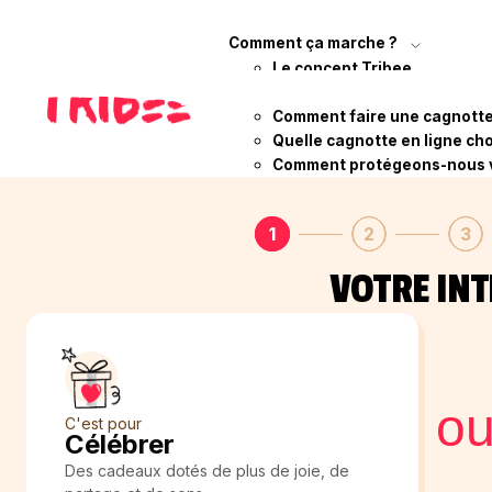
Comment ça marche ?
Le concept Tribee
Qui sommes-nous ?
Comment faire une cagnotte 
Quelle cagnotte en ligne cho
Comment protégeons-nous 
Évènement
Titre & objectif
Descript
1
2
3
VOTRE IN
o
C'est pour
Célébrer
Des cadeaux dotés de plus de joie, de