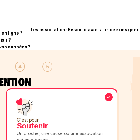
Les associations
Besoin d'aide
La Tribee des genti
en ligne ?
isir ?
vos données ?
ion
Association
Bénéficiaire
4
5
TENTION
u
C'est pour
Soutenir
Un proche, une cause ou une association
qui en a besoin