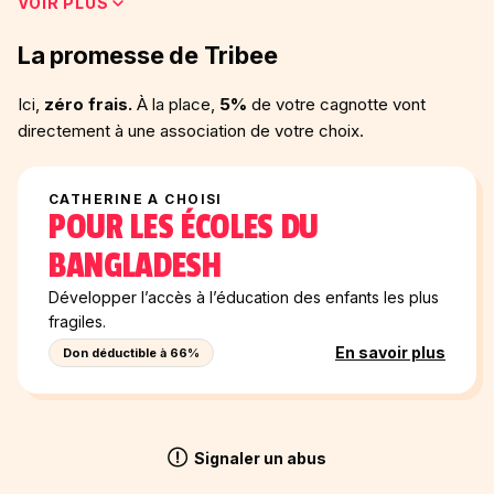
VOIR PLUS
poursuivre l’engagement que Shayne a mené auprès des
artistes du Zimbabwe, nous organisons une cagnotte
La promesse de Tribee
publique qui sera gérée par une nouvelle association, Hodi!
Afriques en Périgord, qui reprend le flambeau de Shamwari.
Ici,
zéro frais.
À la place,
5%
de votre cagnotte vont
Merci d’aider à perpétuer l’oeuvre de Shayne en diffusant ce
directement à une association de votre choix.
message et en adhérant à Hodi! Afriques en Périgord.
hodi.asso24@gmail.com
CATHERINE A CHOISI
POUR LES ÉCOLES DU
BANGLADESH
Développer l’accès à l’éducation des enfants les plus
fragiles.
En savoir plus
Don déductible à 66%
Signaler un abus