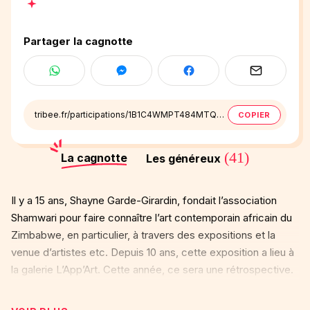
Partager la cagnotte
tribee.fr/participations/1B1C4WMPT484MTQJ8TV60J7TJF
COPIER
(41)
La cagnotte
Les généreux
Il y a 15 ans, Shayne Garde-Girardin, fondait l’association
Shamwari pour faire connaître l’art contemporain africain du
Zimbabwe, en particulier, à travers des expositions et la
venue d’artistes etc. Depuis 10 ans, cette exposition a lieu à
la galerie L’App’Art. Cette année, ce sera une rétrospective.
Shayne n’a plus les capacités physiques et financières de
porter ces actions. Ainsi, afin d’organiser cet évènement et