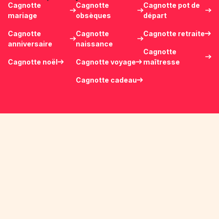
Cagnotte
Cagnotte
Cagnotte pot de
mariage
obsèques
départ
Cagnotte
Cagnotte
Cagnotte retraite
anniversaire
naissance
Cagnotte
Cagnotte noël
Cagnotte voyage
maîtresse
Cagnotte cadeau