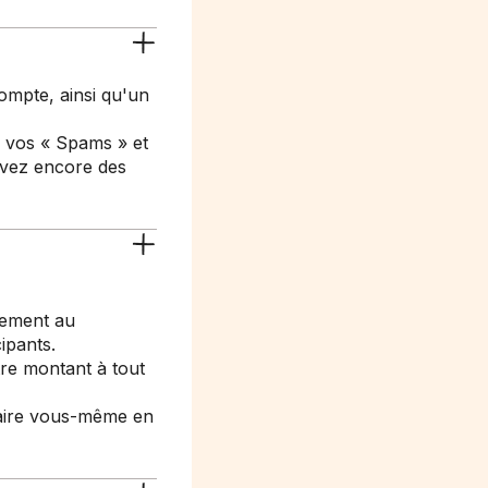
ompte, ainsi qu'un
z vos « Spams » et
 avez encore des
uement au
cipants.
re montant à tout
 faire vous-même en