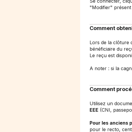
Se connecter, cliq
"Modifier" présent
Comment obtenir
Lors de la clôture
bénéficiaire du reç
Le reçu est dispon
A noter : si la cag
Comment procéde
Utilisez un docum
EEE
(CNI, passeport
Pour les anciens 
pour le recto, cent