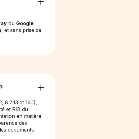
Pay
ou
Google
, et sans prise de
?
 8.2.13 et 14.1),
té et RIB du
entation en matière
sparence des
 des documents