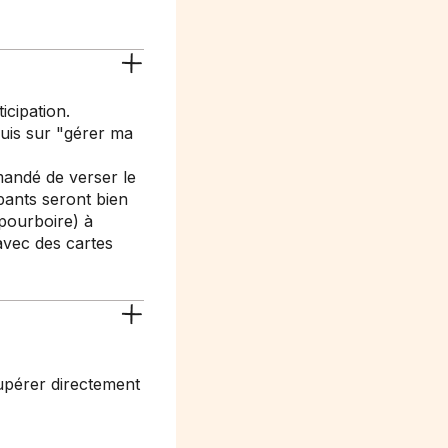
icipation.
uis sur "gérer ma
emandé de verser le
pants seront bien
pourboire) à
avec des cartes
écupérer directement