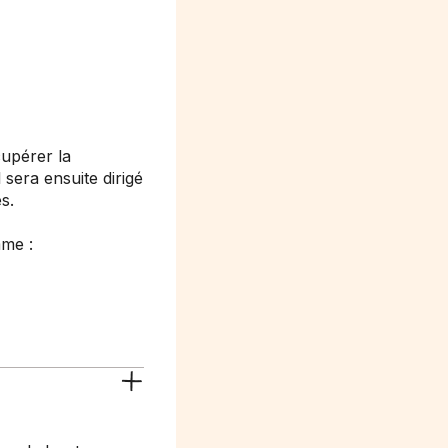
cupérer la
l sera ensuite dirigé
s.
mme :