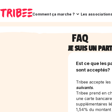
Comment ça marche ?
Les association
FAQ
JE SUIS UN PAR
Est ce que les p
sont acceptés?
Tribee accepte les
suivants
.
Tribee prend en cha
une carte bancaire
supplémentaires li
1,54% du montant d