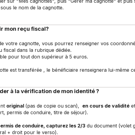
uer sur "Mes cagnottes", puis "Gérer ma cagnotte" et puis 
 sous le nom de la cagnotte.
 mon reçu fiscal?
 de votre cagnotte, vous pourrez renseigner vos coordonné
u fiscal dans la rubrique dédiée.
ible pour tout don supérieur à 5 euros.
notte est transférée , le bénéficiaire renseignera lui-même c
r à la vérification de mon identité ?
ent
original
(pas de copie ou scan),
en cours de validité
et
, permis de conduire, titre de séjour).
permis de conduire, capturez les 2/3
du document (volet g
ral + droit pour le verso).