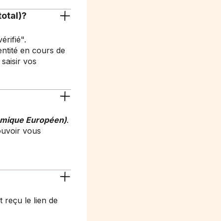
otal)?
rifié".
entité en cours de
 saisir vos
nomique Européen)
.
ouvoir vous
t reçu le lien de