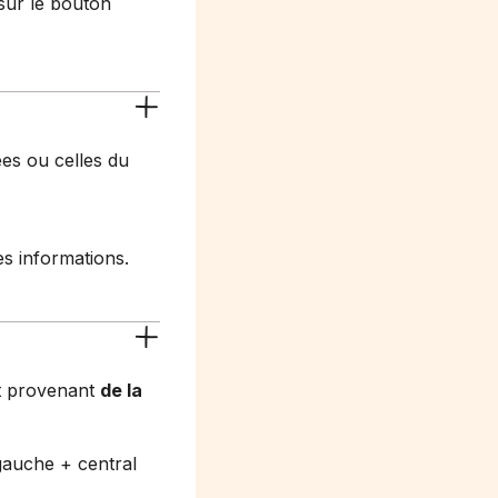
sur le bouton
es ou celles du
es informations.
 provenant
de la
auche + central