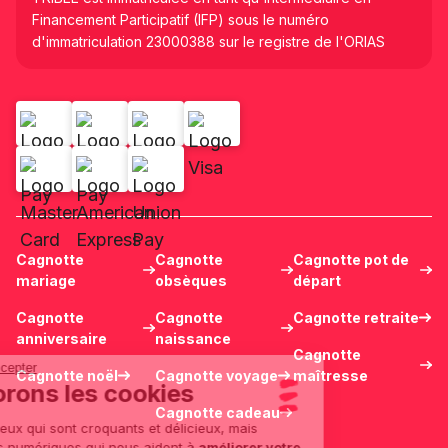
Financement Participatif (IFP) sous le numéro
d'immatriculation 23000388 sur le registre de l'ORIAS
Cagnotte
Cagnotte
Cagnotte pot de
mariage
obsèques
départ
Cagnotte
Cagnotte
Cagnotte retraite
anniversaire
naissance
Cagnotte
Continuer sans accepter
Cagnotte noël
Cagnotte voyage
maîtresse
Nous adorons les cookies
Cagnotte cadeau
Pas seulement ceux qui sont croquants et délicieux, mais
aussi les cookies numériques qui nous aident à
améliorer votre