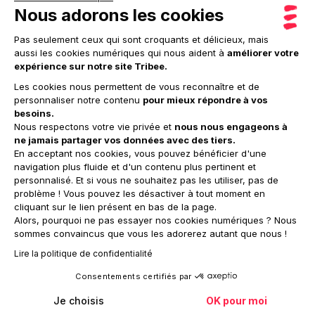
créés sur la Plateforme de Stripe. Les fonds générés
Nous adorons les cookies
par une Participation sur une Cagnotte sont
Pas seulement ceux qui sont croquants et délicieux, mais
acheminés vers le compte de cantonnement de Stripe
aussi les cookies numériques qui nous aident à
améliorer votre
qui procède ensuite aux reversements.
expérience sur notre site Tribee.
Les cookies nous permettent de vous reconnaître et de
Détention des fonds collectés :
personnaliser notre contenu
pour mieux répondre à vos
besoins.
Le montant de la Participation est détenu par la
Nous respectons votre vie privée et
nous nous engageons à
ne jamais partager vos données avec des tiers.
société Stripe :
En acceptant nos cookies, vous pouvez bénéficier d'une
navigation plus fluide et d'un contenu plus pertinent et
- jusqu’à la clôture de la Cagnotte. A cette date, un
personnalisé. Et si vous ne souhaitez pas les utiliser, pas de
arrêté de créance du montant de la Participation est
problème ! Vous pouvez les désactiver à tout moment en
cliquant sur le lien présent en bas de la page.
établi et communiqué au Bénéficiaire. Après accord
Alors, pourquoi ne pas essayer nos cookies numériques ? Nous
exprès du Bénéficiaire quant au montant à reverser à
sommes convaincus que vous les adorerez autant que nous !
l’Association, Stripe procèdera, à la demande de
Lire la politique de confidentialité
Tribee, au reversement du montant accepté sur le
compte de l’Association et du solde sur le compte du
Consentements certifiés par
Bénéficiaire.
Je choisis
OK pour moi