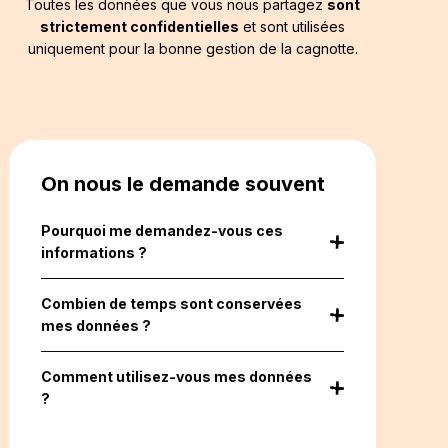
Toutes les données que vous nous partagez
sont
strictement confidentielles
et sont utilisées
uniquement pour la bonne gestion de la cagnotte.
On nous le demande souvent
Pourquoi me demandez-vous ces
informations ?
En tant qu’intermédiaire en financement
participatif, nous sommes soumis à la
Combien de temps sont conservées
réglementation bancaire.
mes données ?
Conformément à la loi, nous avons l’obligation
Vos données sont conservées pendant 5 ans
de vérifier l’identité du créateur et/ou du
à partir de votre dernière connexion.
Comment utilisez-vous mes données
bénéficiaire de la cagnotte. Nous vérifions
Votre pièce d’identité, elle, est chiffrée et
?
ainsi que vos informations sont conformes à
archivée pendant 5 ans à compter de la date
La collecte de vos données n’a lieu que pour
celles inscrites sur votre pièce d’identité.
de saisie de celle-ci.
répondre à nos obligations légales. Vos