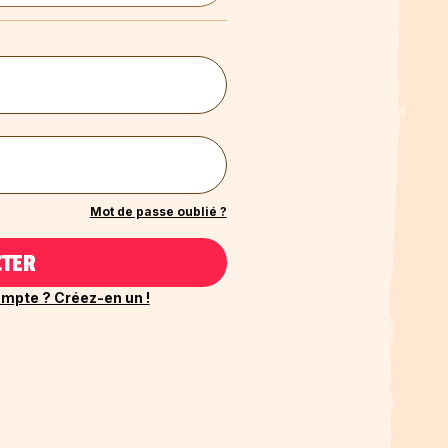
Mot de passe oublié ?
CTER
mpte ? Créez-en un !