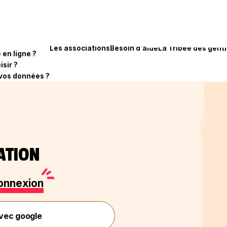
Les associations
Besoin d'aide
La Tribee des genti
en ligne ?
isir ?
vos données ?
CATION
onnexion
vec google