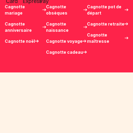
Cagnotte
Cagnotte
Cagnotte pot de
mariage
obsèques
départ
Cagnotte
Cagnotte
Cagnotte retraite
anniversaire
naissance
Cagnotte
Cagnotte noël
Cagnotte voyage
maîtresse
Cagnotte cadeau