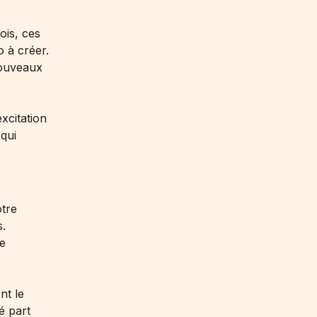
ois, ces
o à créer.
nouveaux
xcitation
 qui
otre
s.
de
nt le
é part