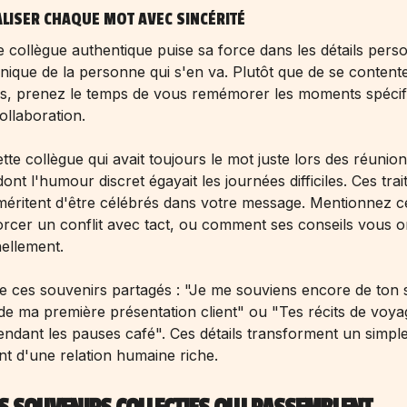
ALISER CHAQUE MOT AVEC SINCÉRITÉ
 collègue authentique puise sa force dans les détails pers
unique de la personne qui s'en va. Plutôt que de se content
s, prenez le temps de vous remémorer les moments spécif
ollaboration.
te collègue qui avait toujours le mot juste lors des réunio
nt l'humour discret égayait les journées difficiles. Ces trai
éritent d'être célébrés dans votre message. Mentionnez ce
rcer un conflit avec tact, ou comment ses conseils vous o
ellement.
 de ces souvenirs partagés : "Je me souviens encore de ton 
de ma première présentation client" ou "Tes récits de voy
endant les pauses café". Ces détails transforment un simp
t d'une relation humaine riche.