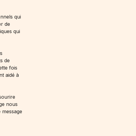
onnels qui
er de
iques qui
ns
ts de
tte fois
nt aidé à
sourire
age nous
le message