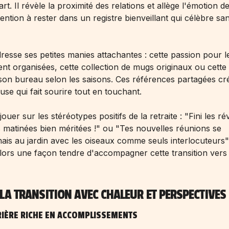
. Il révèle la proximité des relations et allège l'émotion de
ention à rester dans un registre bienveillant qui célèbre sa
esse ses petites manies attachantes : cette passion pour l
nt organisées, cette collection de mugs originaux ou cette
son bureau selon les saisons. Ces références partagées cr
use qui fait sourire tout en touchant.
uer sur les stéréotypes positifs de la retraite : "Fini les rév
 matinées bien méritées !" ou "Tes nouvelles réunions se
is au jardin avec les oiseaux comme seuls interlocuteurs"
lors une façon tendre d'accompagner cette transition vers
A TRANSITION AVEC CHALEUR ET PERSPECTIVES
RIÈRE RICHE EN ACCOMPLISSEMENTS