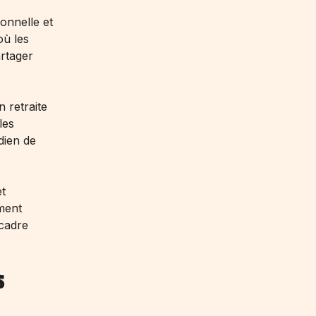
onnelle et
où les
rtager
 retraite
les
dien de
t
ment
 cadre
S