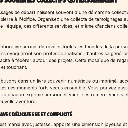
S SOUVENIRS COLLECTIFS QUI RASSEMBLENT
sages de départ naissent souvent d'une démarche collecti
ierre à l'édifice. Organisez une collecte de témoignages a
 l'équipe, des différents services, et même d'anciens coll
aborative permet de révéler toutes les facettes de la perso
tains évoqueront son professionnalisme, d'autres sa généros
pacité à fédérer autour des projets. Cette mosaïque de rega
 et touchant.
ibutions dans un livre souvenir numérique ou imprimé, a
tes des moments forts vécus ensemble. Vous pouvez aussi
 où chacun exprime personnellement ses remerciements et
uvelle aventure.
VEC DÉLICATESSE ET COMPLICITÉ
 est manié avec justesse, apporte une dimension joyeuse et