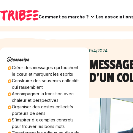
Comment ça marche ?
Les association
9/4/2024
Sommaire
MESSAGE
Créer des messages qui touchent
D'UN COL
le cœur et marquent les esprits
Construire des souvenirs collectifs
qui rassemblent
Accompagner la transition avec
chaleur et perspectives
Organiser des gestes collectifs
porteurs de sens
S'inspirer d'exemples concrets
pour trouver les bons mots
Transformer les adieux en élan de