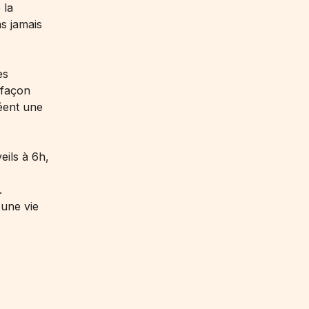
 la
ns jamais
es
 façon
éent une
eils à 6h,
.
 une vie