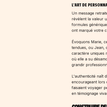
L'ART DE PERSONN
Un message retraite
révèlent la valeur 
formules générique
ont marqué votre c
Évoquons Marie, cet
tendues, ou Jean, do
caractère uniques m
où elle a su désamo
grandir professionn
L'authenticité naît
encourageant lors 
faisaient voyager p
en témoignage vivan