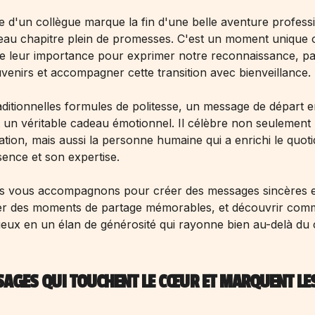
te d'un collègue marque la fin d'une belle aventure professi
eau chapitre plein de promesses. C'est un moment unique 
e leur importance pour exprimer notre reconnaissance, pa
enirs et accompagner cette transition avec bienveillance.
aditionnelles formules de politesse, un message de départ en
 un véritable cadeau émotionnel. Il célèbre non seulement 
tion, mais aussi la personne humaine qui a enrichi le quoti
sence et son expertise.
us vous accompagnons pour créer des messages sincères e
ser des moments de partage mémorables, et découvrir com
ieux en un élan de générosité qui rayonne bien au-delà du
SAGES QUI TOUCHENT LE CŒUR ET MARQUENT LE