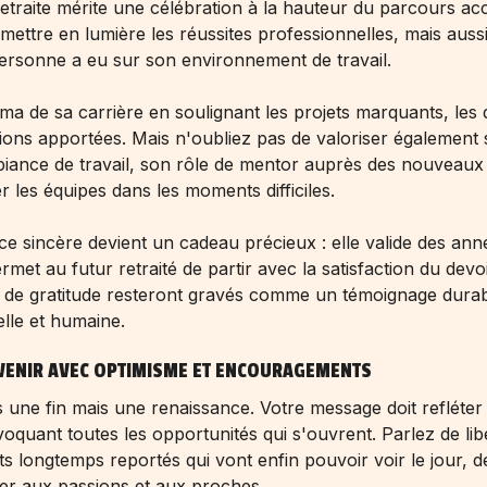
traite mérite une célébration à la hauteur du parcours ac
 mettre en lumière les réussites professionnelles, mais aussi
ersonne a eu sur son environnement de travail.
 de sa carrière en soulignant les projets marquants, les 
tions apportées. Mais n'oubliez pas de valoriser également 
biance de travail, son rôle de mentor auprès des nouveaux 
r les équipes dans les moments difficiles.
e sincère devient un cadeau précieux : elle valide des ann
met au futur retraité de partir avec la satisfaction du devo
 de gratitude resteront gravés comme un témoignage durab
lle et humaine.
AVENIR AVEC OPTIMISME ET ENCOURAGEMENTS
as une fin mais une renaissance. Votre message doit refléter
évoquant toutes les opportunités qui s'ouvrent. Parlez de lib
ts longtemps reportés qui vont enfin pouvoir voir le jour, 
er aux passions et aux proches.