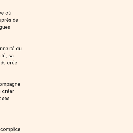
ve où
uprès de
ègues
nnalité du
ité, sa
rds crée
ccompagné
 créer
 ses
 complice