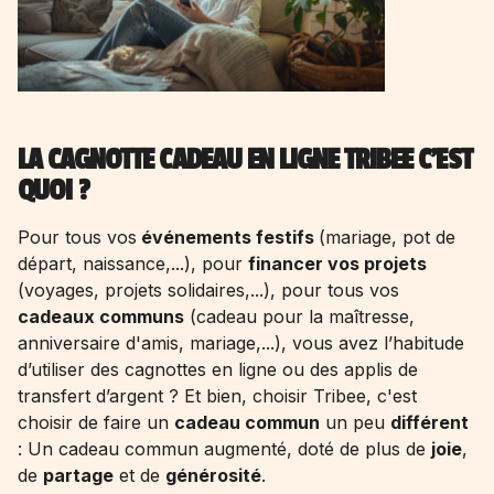
LA CAGNOTTE CADEAU EN LIGNE TRIBEE C’EST
QUOI ?
Pour tous vos
événements festifs
(mariage, pot de
départ, naissance,...), pour
financer vos projets
(voyages, projets solidaires,...), pour tous vos
cadeaux communs
(
cadeau pour la maîtresse
,
anniversaire d'amis, mariage,...), vous avez l’habitude
d’utiliser des cagnottes en ligne ou des applis de
transfert d’argent ? Et bien, choisir Tribee, c'est
choisir de faire un
cadeau commun
un peu
différent
: Un cadeau commun augmenté, doté de plus de
joie
,
de
partage
et de
générosité
.