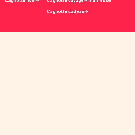
Cagnotte noël
Cagnotte voyage
maîtresse
Cagnotte cadeau