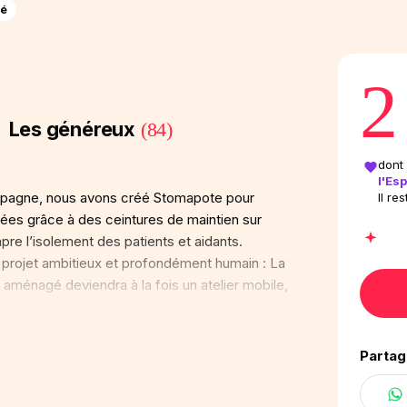
ié
2
Les généreux
(84)
dont
l'Esp
mpagne, nous avons créé Stomapote pour
Il re
ées grâce à des ceintures de maintien sur
re l’isolement des patients et aidants.
n projet ambitieux et profondément humain : La
aménagé deviendra à la fois un atelier mobile,
Il nous permettra d’aller directement à la
professionnels de santé partout en France.
 seul son parcours, nous vous demandons 1 euro
Partag
a route et rapprocher l’accompagnement !