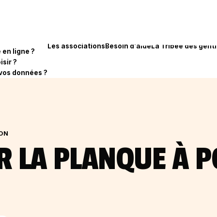
Les associations
Besoin d'aide
La Tribee des genti
en ligne ?
isir ?
vos données ?
ION
R LA PLANQUE À 