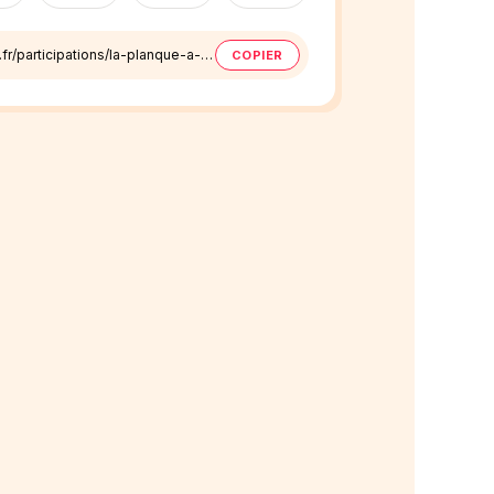
tribee.fr/participations/la-planque-a-poche-itinerante
COPIER