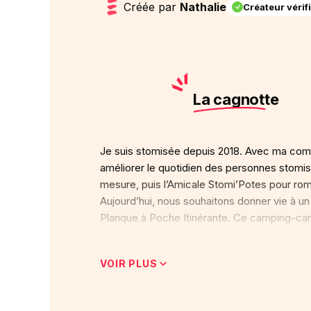
Créée par
Nathalie
Créateur vérif
La cagnotte
Je suis stomisée depuis 2018. Avec ma co
améliorer le quotidien des personnes stomis
mesure, puis l’Amicale Stomi’Potes pour romp
Aujourd’hui, nous souhaitons donner vie à u
Planque à Poche Itinérante. Ce camping-car 
un lieu d’écoute et un espace de rencontres. 
rencontre des patients, des aidants et des 
VOIR PLUS
Parce qu’aucun patient ne devrait affronter
symbolique pour aider ce projet à prendre l