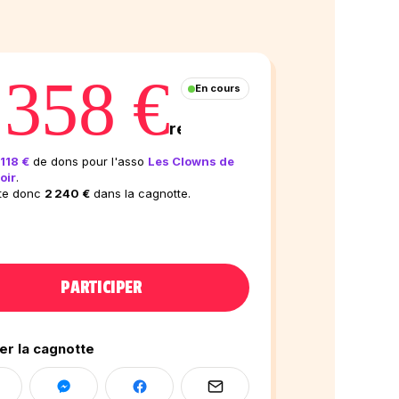
 358 €
En cours
récoltés
118 €
de dons pour l'asso
Les Clowns de
oir
.
ste donc
2 240 €
dans la cagnotte.
PARTICIPER
er la cagnotte