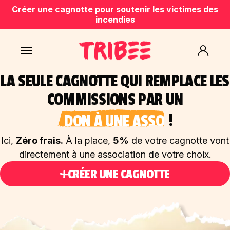
Créer une cagnotte pour soutenir les victimes des
incendies
LA SEULE CAGNOTTE QUI REMPLACE LES
COMMISSIONS PAR UN
DON À UNE ASSO
!
Ici,
Zéro frais.
À la place,
5%
de votre cagnotte vont
directement à une association de votre choix.
CRÉER UNE CAGNOTTE