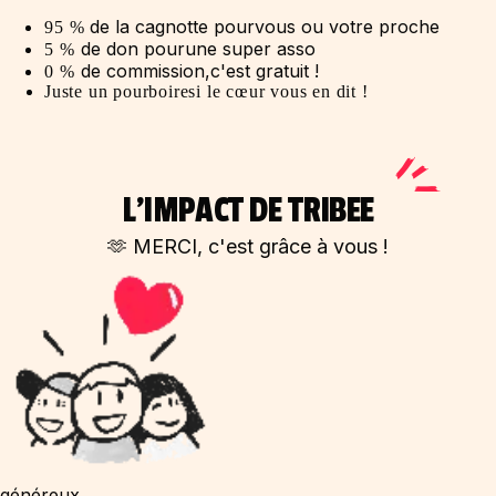
de la cagnotte pour
vous ou votre proche
95
%
de don pour
une super asso
5
%
de commission,
c'est gratuit !
0
%
Juste un pourboire
si le cœur vous en dit !
L'IMPACT DE TRIBEE
🫶 MERCI, c'est grâce à vous !
généreux