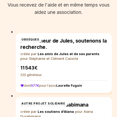
Vous recevez de l'aide et en même temps vous
aidez une association.
5%
pour Laurette Fugain
OBSÈQUES
En l’honneur de Jules, soutenons la
recherche.
créée par
Les amis de Jules et de ses parents
pour Stéphanie et Clément Cazorla
11 543€
220 généreux
dont
577€
pour l'asso
Laurette Fugain
5%
pour Ma Chance Moi Aussi
AUTRE PROJET SOLIDAIRE
Soutien à Alana Dusabimana
créée par
Les soutiens d'Alana
pour Alana
Dusabimana