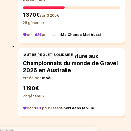
1 370€
sur 3 200€
28 généreux
dont
68€
pour l'asso
Ma Chance Moi Aussi
5%
pour Sport dans la ville
AUTRE PROJET SOLIDAIRE
Soutenez mon aventure aux
Championnats du monde de Gravel
2026 en Australie
créée par
Maël
1 190€
22 généreux
dont
60€
pour l'asso
Sport dans la ville
Continuer sans accepter