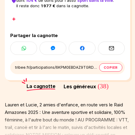
dont
104 €
de dons pour l'asso
Sport dans la ville
.
Il reste donc
1 977 €
dans la cagnotte.
Partager la cagnotte
tribee.fr/participations/6KPM0EBDAZ9TGRDESXW5D5HVYW
COPIER
(38)
La cagnotte
Les généreux
Lauren et Lucie, 2 amies d'enfance, en route vers le Raid
Amazones 2025 : Une aventure sportive et solidaire, 100%
féminine, à l'autre bout du monde ! AU PROGRAMME : VTT,
trail, canoë et tir à l'arc le matin, suivis d'activités locales et
solidaires NOTRE MISSION : relever un défi sportif en