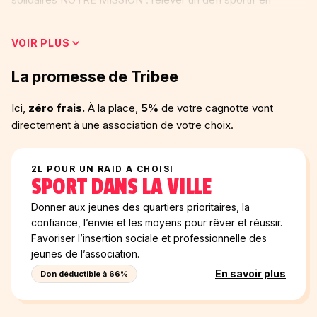
soutenant des causes qui nous tiennent à cœur : 👭
Promouvoir le sport féminin via notre soutien à l'association
VOIR PLUS
"Sport dans la ville" et son programme "L dans la ville" pour
l'épanouissement et l'insertion des jeunes filles 💕
La promesse de Tribee
Accompagner les enfants et femmes atteints de cancer via
le soutien de l'association "A chacun son Everest" par le
Ici,
zéro frais.
À la place,
5%
de votre cagnotte vont
Raid Amazones 📚 Soutenir l'éducation des enfants via des
directement à une association de votre choix.
associations du pays hôte et nos actions solidaires MERCI
pour votre soutien !
2L POUR UN RAID A CHOISI
SPORT DANS LA VILLE
Donner aux jeunes des quartiers prioritaires, la
confiance, l’envie et les moyens pour rêver et réussir.
Favoriser l’insertion sociale et professionnelle des
jeunes de l’association.
En savoir plus
Don déductible à 66%