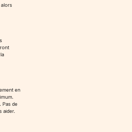
 alors
s
iront
la
irement en
ximum.
. Pas de
 aider.