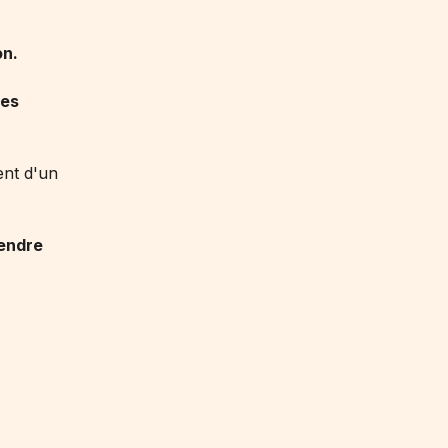
on.
des
ent d'un
rendre