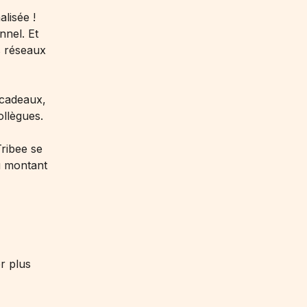
lisée !
nnel. Et
s réseaux
 cadeaux,
ollègues.
ribee se
u montant
er plus