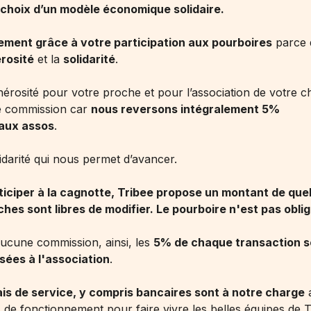
 choix d’un modèle économique solidaire.
ement grâce à votre participation aux pourboires
parce 
rosité
et la
solidarité
.
nérosité pour votre proche et pour l’association de votre c
e commission car
nous reversons intégralement 5%
 aux assos
.
lidarité qui nous permet d’avancer.
iciper à la cagnotte, Tribee propose un montant de que
hes sont libres de modifier. Le pourboire n'est pas oblig
cune commission, ainsi, les
5% de chaque transaction s
sées à l'association
.
is de service, y compris bancaires sont à notre charge
a
s de fonctionnement pour faire vivre les belles équipes de T