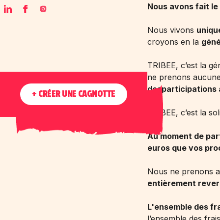
Nous avons fait le
Nous vivons
uniqu
croyons en la
géné
TRIBEE, c’est la gé
ne prenons aucun
desparticipations
+ CRÉER UNE CAGNOTTE
TRIBEE, c’est la so
Au moment de part
euros que vos proc
Nous ne prenons au
entièrement rever
L'ensemble des fra
l’ensemble des frai