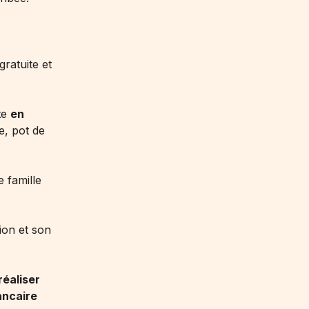
gratuite
et
te
en
e, pot de
 famille
ion et son
réaliser
ancaire