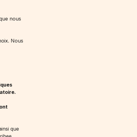
que nous
hoix. Nous
lques
atoire.
ont
insi que
ribee.