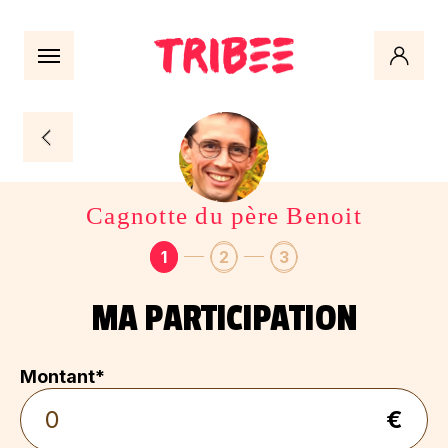
Cagnotte du père Benoit
Étape 1 sur 3 : Votre participation
Étape 2 sur 3 : Récapitulatif
Étape 3 sur 3 : Paiement
1
2
3
MA PARTICIPATION
Montant*
€