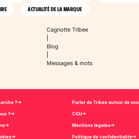
IRE
ACTUALITÉ DE LA MARQUE
Cagnotte Tribee
|
Blog
|
Messages & mots
arche ?
Parler de Tribee autour de vo
ous ?
CGU
ons
Mentions légales
ookies
Politique de confidentialité