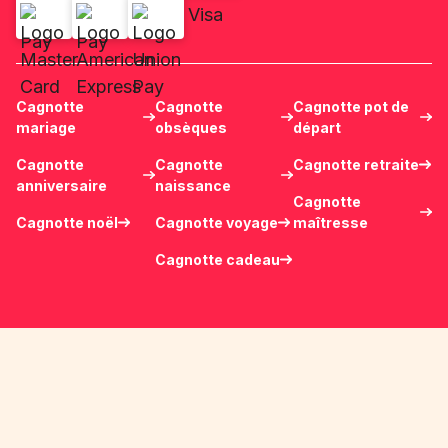
Cagnotte
Cagnotte
Cagnotte pot de
mariage
obsèques
départ
Cagnotte
Cagnotte
Cagnotte retraite
anniversaire
naissance
Cagnotte
Cagnotte noël
Cagnotte voyage
maîtresse
Cagnotte cadeau