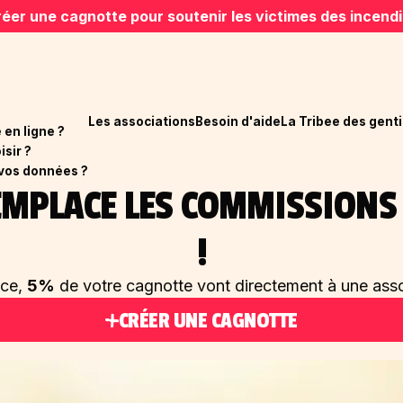
éer une cagnotte pour soutenir les victimes des incend
Les associations
Besoin d'aide
La Tribee des genti
en ligne ?
isir ?
vos données ?
REMPLACE LES COMMISSION
!
ace,
5%
de votre cagnotte vont directement à une asso
CRÉER UNE CAGNOTTE