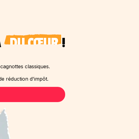
A
DU CŒUR
!
cagnottes classiques.
e réduction d'impôt.