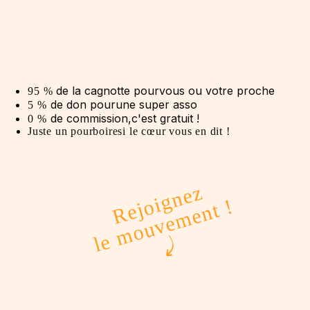
de la cagnotte pour
vous ou votre proche
95
%
de don pour
une super asso
5
%
de commission,
c'est gratuit !
0
%
Juste un pourboire
si le cœur vous en dit !
Rejoignez
le mouvement !