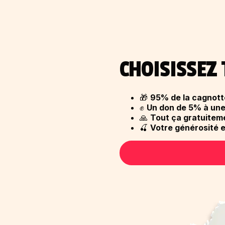
CHOISISSEZ 
🎁
95% de la cagnotte
✊
Un don de 5% à une
🙏
Tout ça gratuitem
🍒
Votre générosité 