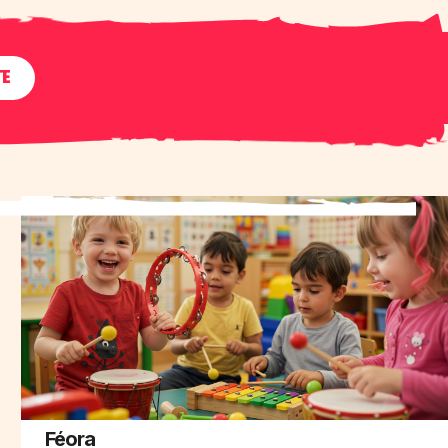
TE
Féora