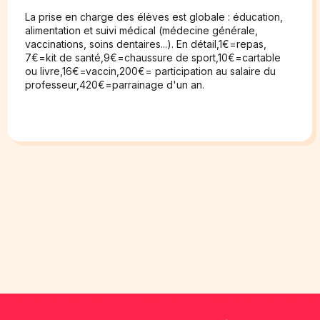
La prise en charge des élèves est globale : éducation,
alimentation et suivi médical (médecine générale,
vaccinations, soins dentaires...). En détail,1€=repas,
7€=kit de santé,9€=chaussure de sport,10€=cartable
ou livre,16€=vaccin,200€= participation au salaire du
professeur,420€=parrainage d'un an.