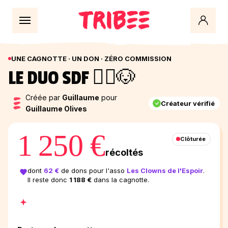
UNE CAGNOTTE · UN DON · ZÉRO COMMISSION
LE DUO SDF 🧔‍♀️🐶
Créée par
Guillaume
pour
Créateur vérifié
Guillaume Olives
1 250 €
Clôturée
récoltés
dont
62 €
de dons pour l'asso
Les Clowns de l'Espoir
.
Il reste donc
1 188 €
dans la cagnotte.