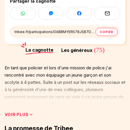
Partager la cagnotte
tribee.fr/participations/0ABBMYER578JSB7DP4RX7SQEH7
COPIER
(75)
La cagnotte
Les généreux
En tant que policier et lors d'une mission de police j'ai
rencontré avec mon équipage un jeune garçon et son
acolyte à 4 pattes. Suite à un post sur les réseaux sociaux et
à la générosité d'une de mes collègues, plusieurs
personnes proposent de venir en aide à ce jeune garçon de
la DDASS et à sa fidèle chienne SDF tout les deux depuis 2
ans Si vous avez la possibilité de laisse 1€ ici pour les aider
VOIR PLUS
dans le quotidien de la rue vous êtes au bon endroit. À vos
bons cœurs ❤️
La promesse de Tribee