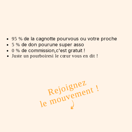
de la cagnotte pour
vous ou votre proche
95
%
de don pour
une super asso
5
%
de commission,
c'est gratuit !
0
%
Juste un pourboire
si le cœur vous en dit !
Rejoignez
le mouvement !