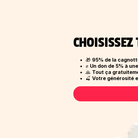
CHOISISSEZ 
🎁
95% de la cagnotte
✊
Un don de 5% à une
🙏
Tout ça gratuitem
🍒
Votre générosité 