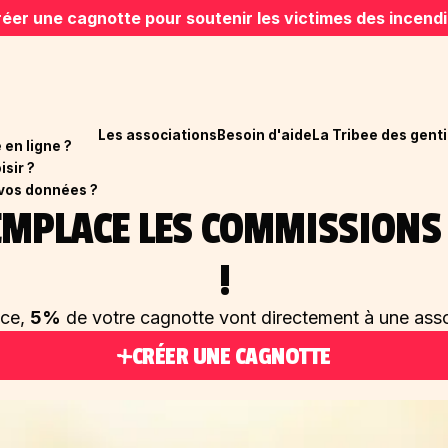
éer une cagnotte pour soutenir les victimes des incend
Les associations
Besoin d'aide
La Tribee des genti
en ligne ?
isir ?
vos données ?
REMPLACE LES COMMISSION
!
ace,
5%
de votre cagnotte vont directement à une asso
CRÉER UNE CAGNOTTE