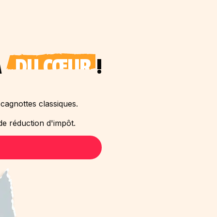
A
DU CŒUR
!
cagnottes classiques.
e réduction d'impôt.