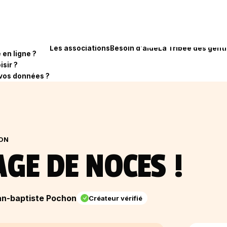
Les associations
Besoin d'aide
La Tribee des genti
en ligne ?
isir ?
vos données ?
ION
GE DE NOCES !
n-baptiste Pochon
Créateur vérifié