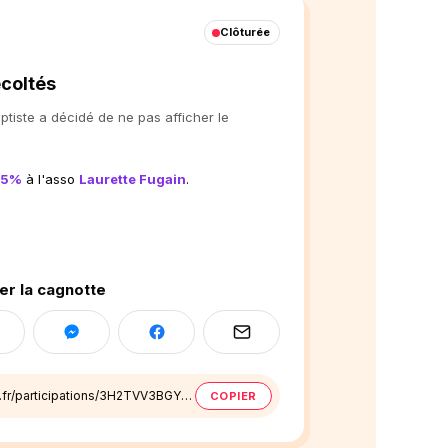
Clôturée
écoltés
tiste a décidé de ne pas afficher le
5%
à l'asso
Laurette Fugain
.
er la cagnotte
tribee.fr/participations/3H2TVV3BGY8X1S3G443NDZE422
COPIER