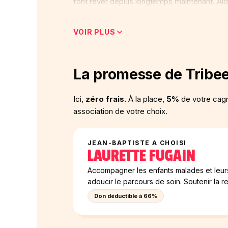
font rêver depuis longtemps maintenant. Aid
puisse gravir le Piton de la Fournaise avant 
VOIR PLUS
La promesse de Tribe
Ici,
zéro frais.
À la place,
5%
de votre cagn
association de votre choix.
JEAN-BAPTISTE A CHOISI
LAURETTE FUGAIN
Accompagner les enfants malades et leurs 
adoucir le parcours de soin. Soutenir la 
Don déductible à 66%