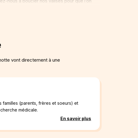
ez-nous à boucler nos valises pour que l’on
de nous prélasser sur les plages Mauriciennes !
e
otte vont directement à une
familles (parents, frères et soeurs) et
recherche médicale.
En savoir plus