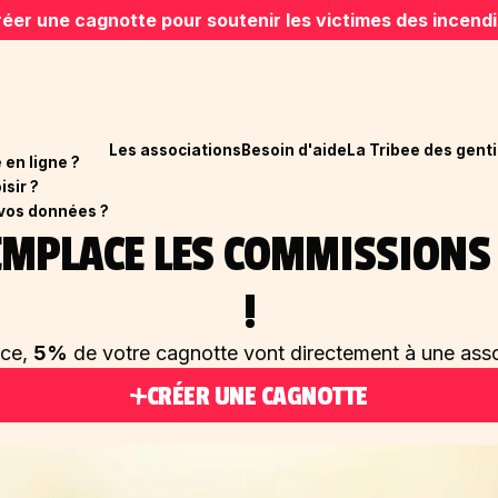
éer une cagnotte pour soutenir les victimes des incend
Les associations
Besoin d'aide
La Tribee des genti
en ligne ?
isir ?
vos données ?
REMPLACE LES COMMISSION
!
ace,
5%
de votre cagnotte vont directement à une asso
CRÉER UNE CAGNOTTE