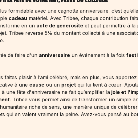
À LA FÊTE DE VOTRE AMI, FRÈRE OU COLLÈGUE
lus formidable avec une cagnotte anniversaire, c’est qu’ell
mple
cadeau
matériel. Avec Tribee, chaque contribution fai
ransforme en un
acte de générosité
et peut permettre à la
jet. Tribee reverse 5% du montant collecté à une associat
e.
vée de faire d'un
anniversaire
un événement à la fois
festi
faites plaisir à l’ami célébré, mais en plus, vous apportez
icative à une
cause
ou un
projet
qui lui tient à cœur. Ajout
e
à une fête d'anniversaire ne fait qu’amplifier la
joie et l'i
ment
. Tribee vous permet ainsi de transformer un simple an
humanitaire riche de sens, une manière unique de célébrer
ets qui en valent vraiment la peine. Avez-vous pensé au
bo