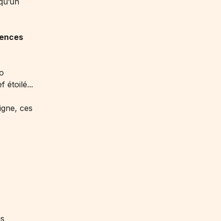
 qu’un
iences
to
étoilé...
igne, ces
is