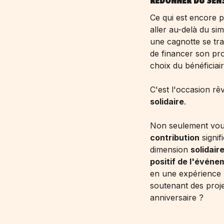
REDONNER DU SENS 
Ce qui est encore p
aller au-delà du si
une cagnotte se t
de financer son pro
choix du bénéficiair
C'est l'occasion rê
solidaire
.
Non seulement vous 
contribution
signif
dimension
solidair
positif de l'événe
en une expérience 
soutenant des proj
anniversaire
?