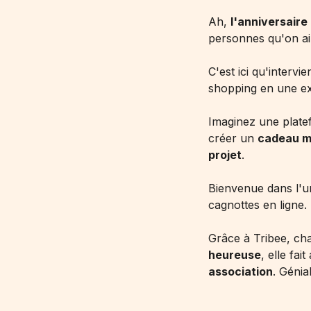
Ah,
l'anniversaire
personnes qu'on aim
C'est ici qu'intervi
shopping en une e
Imaginez une plate
créer un
cadeau m
projet
.
Bienvenue dans l'un
cagnottes en ligne.
Grâce à Tribee, ch
heureuse
, elle fa
association
. Génia