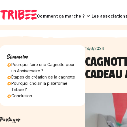
Comment ça marche ?
Les association
18/6/2024
Sommaire
CAGNOTT
Pourquoi faire une Cagnotte pour
CADEAU 
un Anniversaire ?
Étapes de création de la cagnotte
Pourquoi choisir la plateforme
Tribee ?
Conclusion
Partager