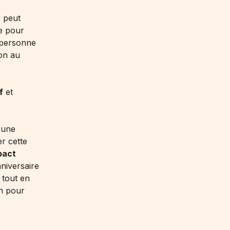
e peut
te pour
 personne
ion au
f
et
 une
er cette
mpact
niversaire
 tout en
n pour