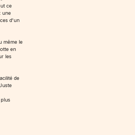
out ce
: une
nces d'un
ou même le
otte en
r les
cilité de
 Juste
 plus