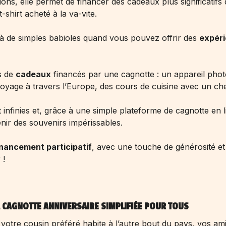
ions, elle permet de financer des cadeaux plus significatifs
t-shirt acheté à la va-vite.
 à de simples babioles quand vous pouvez offrir des
expér
s de
cadeaux
financés par une cagnotte : un appareil pho
oyage à travers l’Europe, des cours de cuisine avec un chef 
t infinies et, grâce à une simple plateforme de cagnotte en l
nir des souvenirs impérissables.
inancement participatif
, avec une touche de générosité et
 !
A CAGNOTTE ANNIVERSAIRE SIMPLIFIÉE POUR TOUS
 votre cousin préféré habite à l’autre bout du pays, vos am