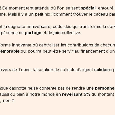
! Ce moment tant attendu où l'on se sent
spécial
, entouré
e. Mais il y a un petit hic : comment trouver le cadeau par
ent la cagnotte anniversaire, cette idée qui transforme la co
xpérience de
partage
et de
joie
collective.
forme innovante où centraliser les contributions de chacu
émorable
qui pourra peut-être servir au financement d'u
ivers de Tribee, la solution de collecte d'argent
solidaire
p
aque cagnotte ne se contente pas de rendre une
personne
it aussi du bien à notre monde en
reversant 5%
du montant
l, non ?