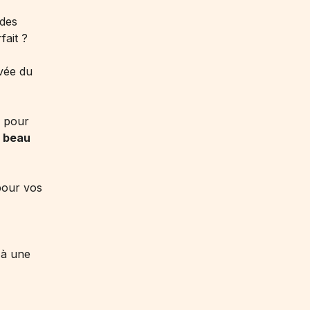
 des
fait ?
rvée du
n pour
n
beau
our vos
 à une