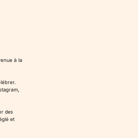
venue à la
lébrer.
nstagram,
er des
églé et