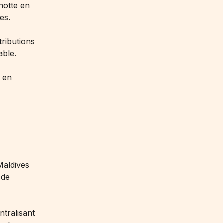
notte en
es.
tributions
able.
r en
Maldives
 de
ntralisant